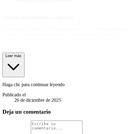
cliente no conoce la contraseña.
Acceso desatendido exclusivo
Para forzar al cliente AnyDesk a que solo sea accesible mediante la
contraseña de acceso desatendido, se puede activar “Never show
incoming session requests” (No mostrar nunca las solicitudes de
sesión entrantes) en
Settings > Security >
Interactive Access
.
Leer más
Haga clic para continuar leyendo
Publicado el
26 de diciembre de 2025
Deja un comentario