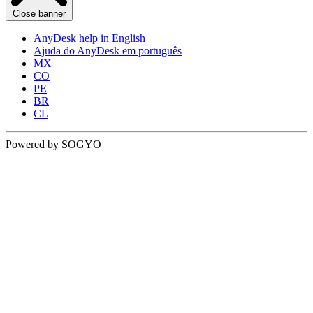
Close banner
AnyDesk help in English
Ajuda do AnyDesk em português
MX
CO
PE
BR
CL
Powered by SOGYO