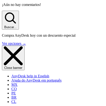
¡Aún no hay comentarios!
Buscar...
Compra AnyDesk hoy con un descuento especial
Ver opciones
→
Close banner
AnyDesk help in English
Ajuda do AnyDesk em português
MX
CO
PE
BR
CL