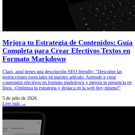
Mejora tu Estrategia de Contenidos: Guía
Completa para Crear Efectivos Textos en
Formato Markdown
Claro, aquí tienes una descripción SEO friendly: "Descubre las
instrucciones esenciales en nuestro artículo. Aprende a crear
contenidos efectivos en formato markdown y mejora tu presencia en
línea. ¡Optimiza tu estrategia y destaca en la web hoy mismo!"
5 de julio de 2026
Leer más →