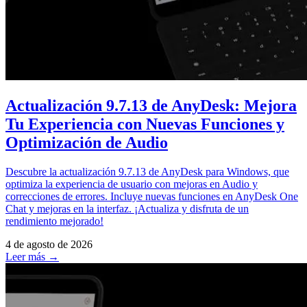
Actualización 9.7.13 de AnyDesk: Mejora
Tu Experiencia con Nuevas Funciones y
Optimización de Audio
Descubre la actualización 9.7.13 de AnyDesk para Windows, que
optimiza la experiencia de usuario con mejoras en Audio y
correcciones de errores. Incluye nuevas funciones en AnyDesk One
Chat y mejoras en la interfaz. ¡Actualiza y disfruta de un
rendimiento mejorado!
4 de agosto de 2026
Leer más →