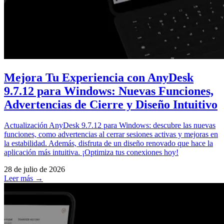
Mejora Tu Experiencia con AnyDesk
9.7.12 para Windows: Nuevas Funciones,
Advertencias de Cierre y Diseño Intuitivo
Actualización AnyDesk 9.7.12 para Windows: descubre las nuevas
funciones, como advertencias al cerrar sesiones activas y mejoras en
la estabilidad. Además, disfruta de un diseño renovado que hace la
aplicación más intuitiva. ¡Optimiza tus conexiones hoy!
28 de julio de 2026
Leer más →