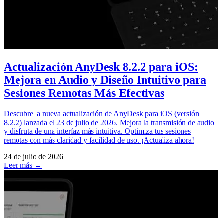
Actualización AnyDesk 8.2.2 para iOS:
Mejora en Audio y Diseño Intuitivo para
Sesiones Remotas Más Efectivas
Descubre la nueva actualización de AnyDesk para iOS (versión
8.2.2) lanzada el 23 de julio de 2026. Mejora la transmisión de audio
y disfruta de una interfaz más intuitiva. Optimiza tus sesiones
remotas con más claridad y facilidad de uso. ¡Actualiza ahora!
24 de julio de 2026
Leer más →