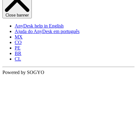
Close banner
AnyDesk help in English
Ajuda do AnyDesk em português
MX
CO
PE
BR
CL
Powered by SOGYO