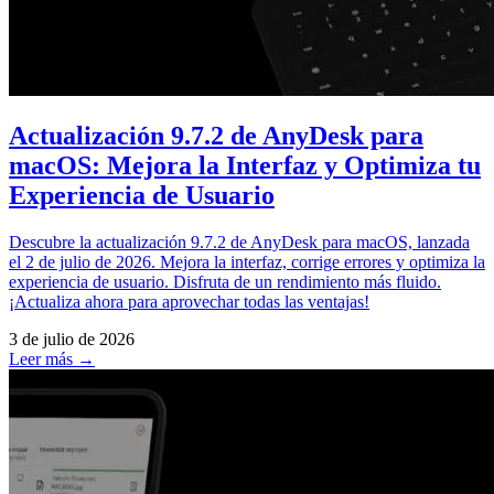
Actualización 9.7.2 de AnyDesk para
macOS: Mejora la Interfaz y Optimiza tu
Experiencia de Usuario
Descubre la actualización 9.7.2 de AnyDesk para macOS, lanzada
el 2 de julio de 2026. Mejora la interfaz, corrige errores y optimiza la
experiencia de usuario. Disfruta de un rendimiento más fluido.
¡Actualiza ahora para aprovechar todas las ventajas!
3 de julio de 2026
Leer más →