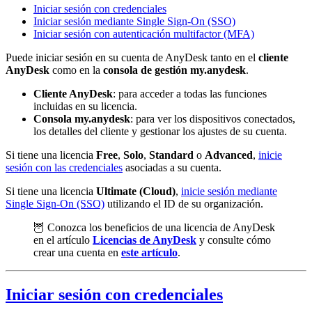
Iniciar sesión con credenciales
Iniciar sesión mediante Single Sign-On (SSO)
Iniciar sesión con autenticación multifactor (MFA)
Puede iniciar sesión en su cuenta de AnyDesk tanto en el
cliente
AnyDesk
como en la
consola de gestión my.anydesk
.
Cliente AnyDesk
: para acceder a todas las funciones
incluidas en su licencia.
Consola my.anydesk
: para ver los dispositivos conectados,
los detalles del cliente y gestionar los ajustes de su cuenta.
Si tiene una licencia
Free
,
Solo
,
Standard
o
Advanced
,
inicie
sesión con las credenciales
asociadas a su cuenta.
Si tiene una licencia
Ultimate (Cloud)
,
inicie sesión mediante
Single Sign-On (SSO)
utilizando el ID de su organización.
🦉 Conozca los beneficios de una licencia de AnyDesk
en el artículo
Licencias de AnyDesk
y consulte cómo
crear una cuenta en
este artículo
.
Iniciar sesión con credenciales