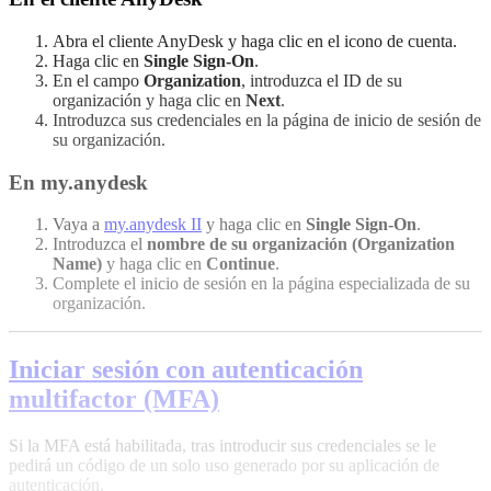
Abra el cliente AnyDesk y haga clic en el icono de cuenta.
Haga clic en
Single Sign-On
.
En el campo
Organization
, introduzca el ID de su
organización y haga clic en
Next
.
Introduzca sus credenciales en la página de inicio de sesión de
su organización.
En my.anydesk
Vaya a
my.anydesk II
y haga clic en
Single Sign-On
.
Introduzca el
nombre de su organización (Organization
Name)
y haga clic en
Continue
.
Complete el inicio de sesión en la página especializada de su
organización.
Iniciar sesión con autenticación
multifactor (MFA)
Si la MFA está habilitada, tras introducir sus credenciales se le
pedirá un código de un solo uso generado por su aplicación de
autenticación.