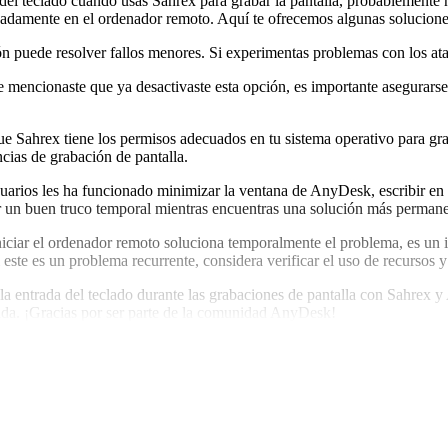
el teclado cuando usas Sahrex para grabar la pantalla, probablemente n
cuadamente en el ordenador remoto. Aquí te ofrecemos algunas solucione
ión puede resolver fallos menores. Si experimentas problemas con los at
 mencionaste que ya desactivaste esta opción, es importante asegurarse
ue Sahrex tiene los permisos adecuados en tu sistema operativo para grab
cias de grabación de pantalla.
uarios les ha funcionado minimizar la ventana de AnyDesk, escribir en u
r un buen truco temporal mientras encuentras una solución más permane
iciar el ordenador remoto soluciona temporalmente el problema, es un 
 este es un problema recurrente, considera verificar el uso de recursos y
la entrada del teclado durante las grabaciones de pantalla con Sahrex y
ada. ¡Gracias por ser parte de la comunidad AnyDesk!