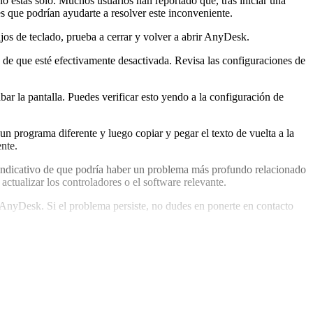
o estás solo. Muchos usuarios han reportado que, tras iniciar una
s que podrían ayudarte a resolver este inconveniente.
ajos de teclado, prueba a cerrar y volver a abrir AnyDesk.
 de que esté efectivamente desactivada. Revisa las configuraciones de
ar la pantalla. Puedes verificar esto yendo a la configuración de
n programa diferente y luego copiar y pegar el texto de vuelta a la
nte.
indicativo de que podría haber un problema más profundo relacionado
 actualizar los controladores o el software relevante.
 AnyDesk. Si el problema persiste, no dudes en ponerte en contacto