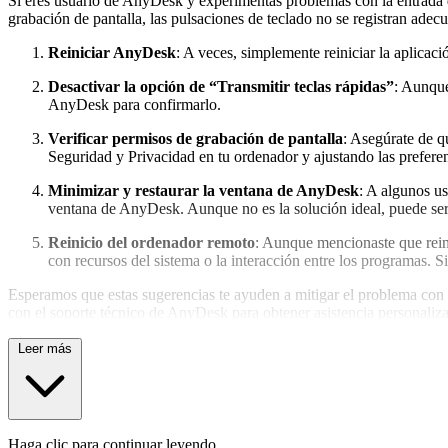
Si eres usuario de AnyDesk y experimentas problemas con la entrada d
grabación de pantalla, las pulsaciones de teclado no se registran ade
Reiniciar AnyDesk
: A veces, simplemente reiniciar la aplicac
Desactivar la opción de “Transmitir teclas rápidas”
: Aunque
AnyDesk para confirmarlo.
Verificar permisos de grabación de pantalla
: Asegúrate de q
Seguridad y Privacidad en tu ordenador y ajustando las preferen
Minimizar y restaurar la ventana de AnyDesk
: A algunos us
ventana de AnyDesk. Aunque no es la solución ideal, puede se
Reinicio del ordenador remoto
: Aunque mencionaste que rein
con recursos del sistema o la interacción entre los programas. Si
Esperamos que estas sugerencias te ayuden a mitigar el problema con 
con el soporte técnico de AnyDesk para obtener asistencia personaliz
Leer más
Haga clic para continuar leyendo