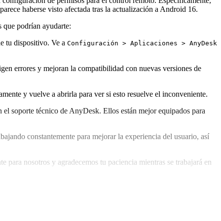
la configuración de permisos para el control remoto. Específicamente,
arece haberse visto afectada tras la actualización a Android 16.
s que podrían ayudarte:
e tu dispositivo. Ve a
Configuración > Aplicaciones > AnyDesk
igen errores y mejoran la compatibilidad con nuevas versiones de
ente y vuelve a abrirla para ver si esto resuelve el inconveniente.
n el soporte técnico de AnyDesk. Ellos están mejor equipados para
bajando constantemente para mejorar la experiencia del usuario, así
e para nosotros y agradecemos tu paciencia mientras se trabajará en