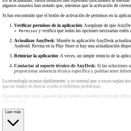
En la actualidad, varios usuarios han reportado dificultades al intent
algunos usuarios han notado que, mientras que la activación de cierto
Si has encontrado que el botón de activación de permisos en la apli
Verificar permisos de la aplicación
: Asegúrate de que AnyDesk
y verifica que todas las opciones necesarias estén 
> Permisos
Actualizar AnyDesk
: Mantén tu aplicación AnyDesk actualiza
Android. Revisa en la Play Store si hay una actualización dispo
Reiniciar la aplicación
: A veces, un simple reinicio de la apl
Contactar al soporte técnico de AnyDesk
: Si las soluciones
proporcionar asistencia técnica específica y podrían tener inf
La tecnología avanza rápidamente, y es normal que a veces surjan inc
que no dudes en buscar ayuda si enfrentas problemas.
Esperamos que estas sugerencias te ayuden a resolver cualquier dific
estas mejoras.
Leer más