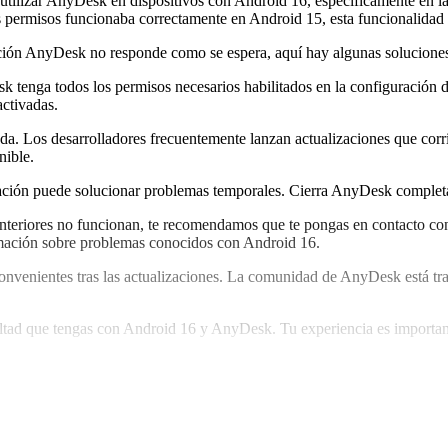
ar utilizar AnyDesk en dispositivos con Android 16, específicamente en 
s permisos funcionaba correctamente en Android 15, esta funcionalidad p
cación AnyDesk no responde como se espera, aquí hay algunas solucione
 tenga todos los permisos necesarios habilitados en la configuración d
activadas.
da. Los desarrolladores frecuentemente lanzan actualizaciones que corr
nible.
icación puede solucionar problemas temporales. Cierra AnyDesk completam
 anteriores no funcionan, te recomendamos que te pongas en contacto co
ormación sobre problemas conocidos con Android 16.
onvenientes tras las actualizaciones. La comunidad de AnyDesk está tra
ultad que tengas con Android 16 y AnyDesk. Tu experiencia es important