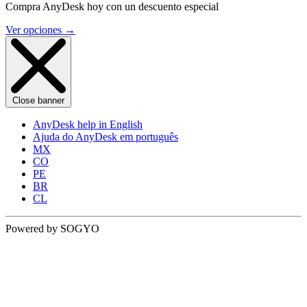
Compra AnyDesk hoy con un descuento especial
Ver opciones
→
Close banner
AnyDesk help in English
Ajuda do AnyDesk em português
MX
CO
PE
BR
CL
Powered by SOGYO