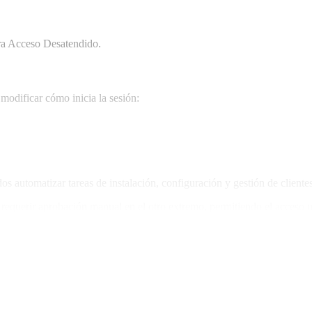
para Acceso Desatendido.
modificar cómo inicia la sesión:
os automatizar tareas de instalación, configuración y gestión de clien
 requerir aprobación manual en el otro extremo, permitiendo el acceso 