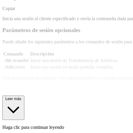
Copiar
Inicia una sesión al cliente especificado y envía la contraseña dada 
Parámetros de sesión opcionales
Puede añadir los siguientes parámetros a los comandos de sesión para 
Comando
Descripción
–file-transfer
Inicia una sesión de Transferencia de Archivos.
–fullscreen
Inicia una sesión en modo pantalla completa.
Una herramienta que permite a los administradores y usuarios avanzad
Una característica que permite conexiones a un dispositivo remoto sin
Leer más
Haga clic para continuar leyendo