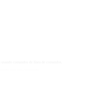
tes usando comandos de línea de comandos.
usando solo una contraseña.