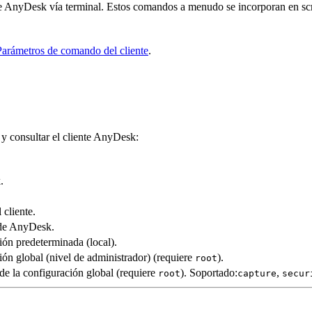
e AnyDesk vía terminal. Estos comandos a menudo se incorporan en script
Parámetros de comando del cliente
.
r y consultar el cliente AnyDesk:
.
 cliente.
 de AnyDesk.
ión predeterminada (local).
ión global (nivel de administrador) (requiere
).
root
de la configuración global (requiere
). Soportado:
,
root
capture
secur