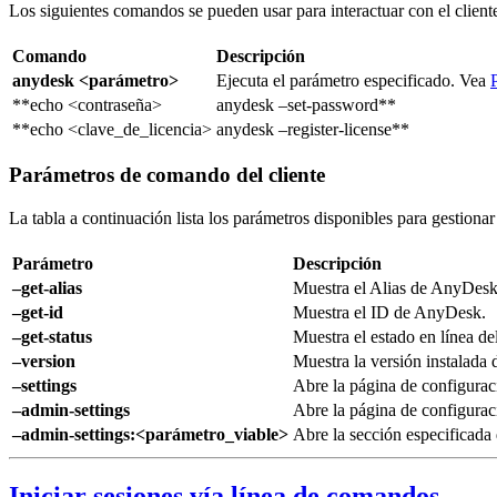
Los siguientes comandos se pueden usar para interactuar con el client
Comando
Descripción
anydesk <parámetro>
Ejecuta el parámetro especificado. Vea
**echo <contraseña>
anydesk –set-password**
**echo <clave_de_licencia>
anydesk –register-license**
Parámetros de comando del cliente
La tabla a continuación lista los parámetros disponibles para gestiona
Parámetro
Descripción
–get-alias
Muestra el Alias de AnyDesk
–get-id
Muestra el ID de AnyDesk.
–get-status
Muestra el estado en línea del
–version
Muestra la versión instalada
–settings
Abre la página de configurac
–admin-settings
Abre la página de configurac
–admin-settings:<parámetro_viable>
Abre la sección especificada 
Iniciar sesiones vía línea de comandos