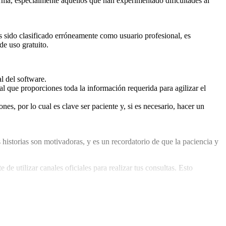
orma, especialmente aquellos que han experimentado dificultades al
s sido clasificado erróneamente como usuario profesional, es
de uso gratuito.
l del software.
al que proporciones toda la información requerida para agilizar el
es, por lo cual es clave ser paciente y, si es necesario, hacer un
s historias son motivadoras, y es un recordatorio de que la paciencia y
 utilizar canales oficiales para realizar tus consultas. Esto