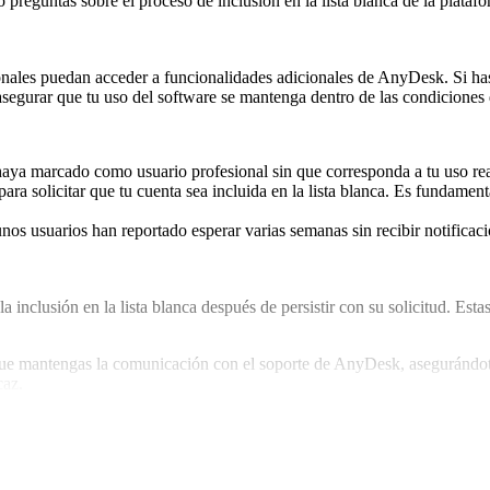
reguntas sobre el proceso de inclusión en la lista blanca de la plataf
ionales puedan acceder a funcionalidades adicionales de AnyDesk. Si ha
 asegurar que tu uso del software se mantenga dentro de las condiciones 
 haya marcado como usuario profesional sin que corresponda a tu uso rea
ara solicitar que tu cuenta sea incluida en la lista blanca. Es fundament
os usuarios han reportado esperar varias semanas sin recibir notificacion
a inclusión en la lista blanca después de persistir con su solicitud. Esta
que mantengas la comunicación con el soporte de AnyDesk, asegurándote de
caz.