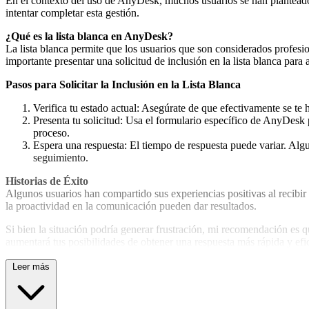
En el contexto del uso de AnyDesk, muchos usuarios se han planteado p
intentar completar esta gestión.
¿Qué es la lista blanca en AnyDesk?
La lista blanca permite que los usuarios que son considerados profes
importante presentar una solicitud de inclusión en la lista blanca para
Pasos para Solicitar la Inclusión en la Lista Blanca
Verifica tu estado actual: Asegúrate de que efectivamente se te
Presenta tu solicitud: Usa el formulario específico de AnyDesk p
proceso.
Espera una respuesta: El tiempo de respuesta puede variar. Algun
seguimiento.
Historias de Éxito
Algunos usuarios han compartido sus experiencias positivas al recibir l
la proactividad en la comunicación pueden dar resultados.
Si bien la situación podría generar frustración, mi recomendación es 
aumentará tus posibilidades de obtener una respuesta más rápida y efi
Leer más