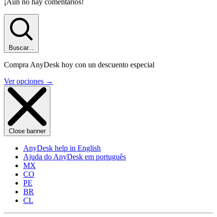
¡Aún no hay comentarios!
Buscar...
Compra AnyDesk hoy con un descuento especial
Ver opciones
→
Close banner
AnyDesk help in English
Ajuda do AnyDesk em português
MX
CO
PE
BR
CL