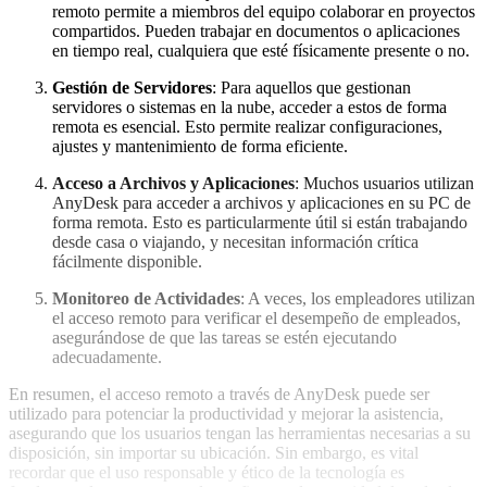
remoto permite a miembros del equipo colaborar en proyectos
compartidos. Pueden trabajar en documentos o aplicaciones
en tiempo real, cualquiera que esté físicamente presente o no.
Gestión de Servidores
: Para aquellos que gestionan
servidores o sistemas en la nube, acceder a estos de forma
remota es esencial. Esto permite realizar configuraciones,
ajustes y mantenimiento de forma eficiente.
Acceso a Archivos y Aplicaciones
: Muchos usuarios utilizan
AnyDesk para acceder a archivos y aplicaciones en su PC de
forma remota. Esto es particularmente útil si están trabajando
desde casa o viajando, y necesitan información crítica
fácilmente disponible.
Monitoreo de Actividades
: A veces, los empleadores utilizan
el acceso remoto para verificar el desempeño de empleados,
asegurándose de que las tareas se estén ejecutando
adecuadamente.
En resumen, el acceso remoto a través de AnyDesk puede ser
utilizado para potenciar la productividad y mejorar la asistencia,
asegurando que los usuarios tengan las herramientas necesarias a su
disposición, sin importar su ubicación. Sin embargo, es vital
recordar que el uso responsable y ético de la tecnología es