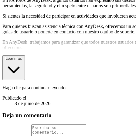
En los foros de AnyDesk, algunos usuarios han expresado sus deseos d
herramientas, la seguridad y el respeto entre usuarios son primordiales
Si sientes la necesidad de participar en actividades que involucren a
Para quienes buscan asistencia técnica con AnyDesk, ofrecemos un sopo
guías de usuario o ponerte en contacto con nuestro equipo de soporte.
En AnyDesk, trabajamos para garantizar que todos nuestros usuarios t
ofrecemos.
Leer más
Haga clic para continuar leyendo
Publicado el
3 de junio de 2026
Deja un comentario