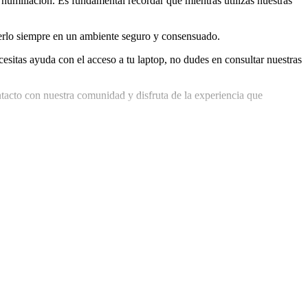
umillación. Es fundamental recordar que mientras utilizas nuestras
acerlo siempre en un ambiente seguro y consensuado.
esitas ayuda con el acceso a tu laptop, no dudes en consultar nuestras
tacto con nuestra comunidad y disfruta de la experiencia que