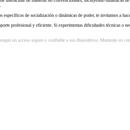
e interactuar de maneras no convencionales, incluyendo dinámicas de h
.
ctos específicos de socialización o dinámicas de poder, te invitamos a h
rte profesional y eficiente. Si experimentas dificultades técnicas o nec
engan un acceso seguro y confiable a sus dispositivos. Mantente en con